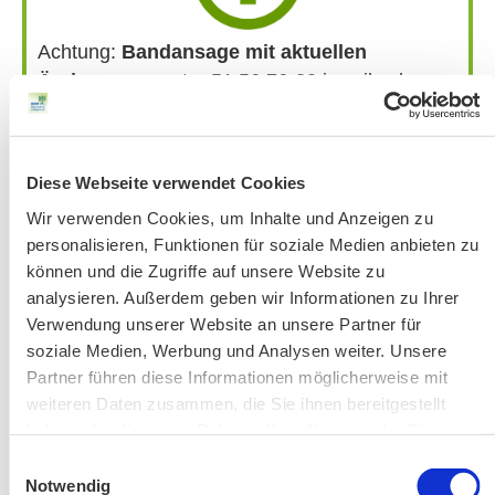
Achtung:
Bandansage mit aktuellen
Änderungen
unter 51 56 76-33 jeweils ab
Donnerstag vor der Veranstaltung.
Bitte beachten Sie unsere Hinweise zu
Bergausrüstung
Diese Webseite verwendet Cookies
Fahrkarten
Wir verwenden Cookies, um Inhalte und Anzeigen zu
Kontakt-Telefonnummern
personalisieren, Funktionen für soziale Medien anbieten zu
können und die Zugriffe auf unsere Website zu
analysieren. Außerdem geben wir Informationen zu Ihrer
AKTUELLE ÄNDERUNGEN BEIM BILDUNGSWERK:
Verwendung unserer Website an unsere Partner für
soziale Medien, Werbung und Analysen weiter. Unsere
Partner führen diese Informationen möglicherweise mit
Aktuelle Änderungen bei unseren Exkursionen
weiteren Daten zusammen, die Sie ihnen bereitgestellt
haben oder die sie im Rahmen Ihrer Nutzung der Dienste
gesammelt haben.
Einwilligungsauswahl
Notwendig