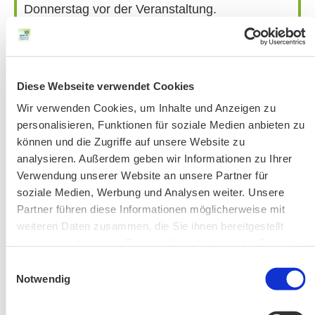
Donnerstag vor der Veranstaltung.
Bitte beachten Sie unsere Hinweise zu
Bergausrüstung
Fahrkarten
Kontakt-Telefonnummern
Diese Webseite verwendet Cookies
Wir verwenden Cookies, um Inhalte und Anzeigen zu
personalisieren, Funktionen für soziale Medien anbieten zu
können und die Zugriffe auf unsere Website zu
AKTUELLE ÄNDERUNGEN BEIM BILDUNGSWERK:
analysieren. Außerdem geben wir Informationen zu Ihrer
Verwendung unserer Website an unsere Partner für
Aktuelle Änderungen bei unseren Exkursionen
soziale Medien, Werbung und Analysen weiter. Unsere
Partner führen diese Informationen möglicherweise mit
weiteren Daten zusammen, die Sie ihnen bereitgestellt
haben oder die sie im Rahmen Ihrer Nutzung der Dienste
gesammelt haben.
Einwilligungsauswahl
Notwendig