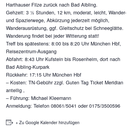
Harthauser Filze zurück nach Bad Aibling.
Gehzeit:
3 ½ Stunden, 12 km, moderat, leicht, Wander-
und Spazierwege,
Abkürzung jederzeit möglich,
Wanderausrüstung, ggf. Gleitschutz bei Schnee
glätte.
Wanderung findet bei jeder Witterung statt!
Treff bis spätestens:
8:00 bis 8:20 Uhr München Hbf,
Reisezentrum-Ausgang
Abfahrt:
8:43 Uhr Kufstein bis Rosenheim, dort nach
Bad Aibling-Kurpark
Rückkehr:
17:15 Uhr München Hbf
–
Kosten:
TN-Gebühr zzgl. Guten Tag
Ticket Meridian
anteilig ‚
–
Führung:
Michael Kleemann
Anmeldung:
Telefon 08061/5041 oder 0175/3500596
+ Zu Google Kalender hinzufügen