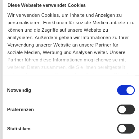
AKTUELLE ÄNDERUNGEN BEIM BILDUNGSWERK:
Diese Webseite verwendet Cookies
Wir verwenden Cookies, um Inhalte und Anzeigen zu
Aktuelle Änderungen bei unseren Exkursionen
personalisieren, Funktionen für soziale Medien anbieten zu
können und die Zugriffe auf unsere Website zu
analysieren. Außerdem geben wir Informationen zu Ihrer
Verwendung unserer Website an unsere Partner für
soziale Medien, Werbung und Analysen weiter. Unsere
Partner führen diese Informationen möglicherweise mit
weiteren Daten zusammen, die Sie ihnen bereitgestellt
haben oder die sie im Rahmen Ihrer Nutzung der Dienste
Änderung! Aschauer Runde: Bankerlweg – Bärnsee –
gesammelt haben.
Einwilligungsauswahl
Café Pauli / Das Bergpanorama rund um Aschau
Notwendig
Präferenzen
Statistiken