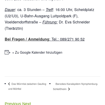
: ca. 3 Stunden –
: 16:00 Uhr, Scheidplatz
Dauer
Treff
(U2/U3), U-Bahn-Ausgang Luitpoldpark (F),
Voelderndorffstraße –
Dr. Eva Schneider
Führung:
(Tierärztin)
: Tel.: 089/271 90 52
Bei Fragen
/ A
nmeldung
+ Zu Google Kalender hinzufügen
Barockes Kanalsystem Nymphenburg-
Das Würmtal zwischen Gauting
und Mühltal
Schleißheim
Previous
Next