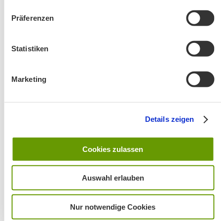
Präferenzen
Änderung! Aschauer Runde: Bankerlweg – Bärnsee –
Café Pauli / Das Bergpanorama rund um Aschau
Statistiken
Marketing
Details zeigen
Wanderung entfällt
Cookies zulassen
Auswahl erlauben
Nur notwendige Cookies