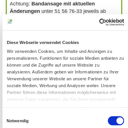
Achtung:
Bandansage mit aktuellen
Änderungen
unter 51 56 76-33 jeweils ab
Donnerstag vor der Veranstaltung.
Bitte beachten Sie unsere Hinweise zu
Bergausrüstung
Fahrkarten
Diese Webseite verwendet Cookies
Kontakt-Telefonnummern
Wir verwenden Cookies, um Inhalte und Anzeigen zu
personalisieren, Funktionen für soziale Medien anbieten zu
können und die Zugriffe auf unsere Website zu
analysieren. Außerdem geben wir Informationen zu Ihrer
AKTUELLE ÄNDERUNGEN BEIM BILDUNGSWERK:
Verwendung unserer Website an unsere Partner für
soziale Medien, Werbung und Analysen weiter. Unsere
Aktuelle Änderungen bei unseren Exkursionen
Partner führen diese Informationen möglicherweise mit
weiteren Daten zusammen, die Sie ihnen bereitgestellt
haben oder die sie im Rahmen Ihrer Nutzung der Dienste
gesammelt haben.
Einwilligungsauswahl
Notwendig