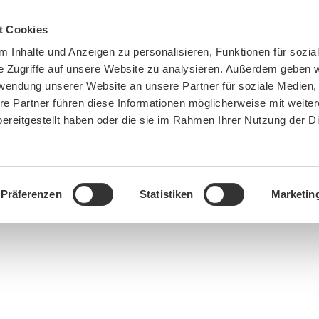
t Cookies
 Inhalte und Anzeigen zu personalisieren, Funktionen für sozia
e Zugriffe auf unsere Website zu analysieren. Außerdem geben w
rwendung unserer Website an unsere Partner für soziale Medien
re Partner führen diese Informationen möglicherweise mit weite
ereitgestellt haben oder die sie im Rahmen Ihrer Nutzung der D
BN MÜNCHEN
MITMACHEN
SPENDEN
Präferenzen
Statistiken
Marketin
You are here:
Home
»
Veranstaltungen
»
Das grüne München