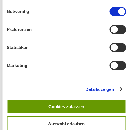
gesammelt haben.
Einwilligungsauswahl
Notwendig
Präferenzen
Statistiken
Änderung! Aschauer Runde: Bankerlweg – Bärnsee –
Café Pauli / Das Bergpanorama rund um Aschau
Marketing
Details zeigen
Cookies zulassen
Wanderung entfällt
Auswahl erlauben