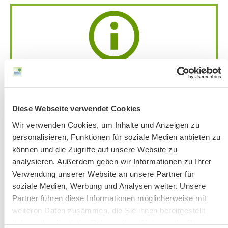
Achtung:
Bandansage mit aktuellen
Änderungen
unter 51 56 76-33 jeweils ab
Donnerstag vor der Veranstaltung.
Diese Webseite verwendet Cookies
Bitte beachten Sie unsere Hinweise zu
Bergausrüstung
Wir verwenden Cookies, um Inhalte und Anzeigen zu
personalisieren, Funktionen für soziale Medien anbieten zu
Fahrkarten
können und die Zugriffe auf unsere Website zu
Kontakt-Telefonnummern
analysieren. Außerdem geben wir Informationen zu Ihrer
Verwendung unserer Website an unsere Partner für
soziale Medien, Werbung und Analysen weiter. Unsere
AKTUELLE ÄNDERUNGEN BEIM BILDUNGSWERK:
Partner führen diese Informationen möglicherweise mit
weiteren Daten zusammen, die Sie ihnen bereitgestellt
haben oder die sie im Rahmen Ihrer Nutzung der Dienste
Aktuelle Änderungen bei unseren Exkursionen