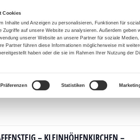
t Cookies
 Inhalte und Anzeigen zu personalisieren, Funktionen für sozia
e Zugriffe auf unsere Website zu analysieren. Außerdem geben w
rwendung unserer Website an unsere Partner für soziale Medien
re Partner führen diese Informationen möglicherweise mit weite
ereitgestellt haben oder die sie im Rahmen Ihrer Nutzung der D
BN MÜNCHEN
MITMACHEN
SPENDEN
Präferenzen
Statistiken
Marketin
anstaltungen
»
Die Mangfall: Westerham – Pfaffensteig – Kleinhöhenkirchen – Mangfalltal – 
FFENSTEIG – KLEINHÖHENKIRCHEN –