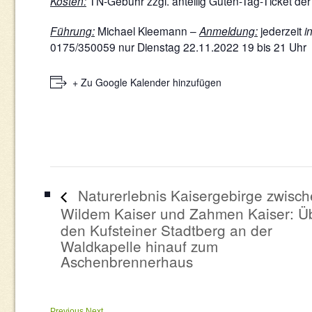
Kosten:
TN-Gebühr zzgl. anteilig Guten-Tag-Ticket de
Führung:
Michael Kleemann –
Anmeldung:
jederzeit
i
0175/350059 nur Dienstag 22.11.2022 19 bis 21 Uhr
+ Zu Google Kalender hinzufügen
Naturerlebnis Kaisergebirge zwisc
Wildem Kaiser und Zahmen Kaiser: Ü
den Kufsteiner Stadtberg an der
Waldkapelle hinauf zum
Aschenbrennerhaus
Previous
Next