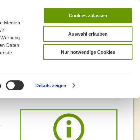
Cookies zulassen
le Medien
ir
Auswahl erlauben
, Werbung
ren Daten
Nur notwendige Cookies
ienste
g
Details zeigen
Mangfallknie – Kreuzstraße