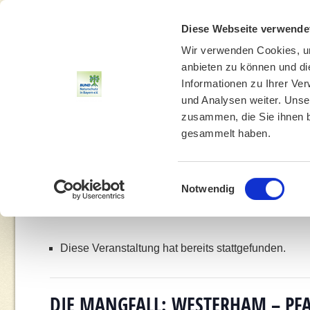
Diese Webseite verwende
Wir verwenden Cookies, um
anbieten zu können und di
Informationen zu Ihrer Ve
und Analysen weiter. Unse
zusammen, die Sie ihnen b
gesammelt haben.
THEMEN
UMWELTBILDUNG
UMWELTBERATUNG
Einwilligungsauswahl
Notwendig
You are here:
Home
»
Ver
Diese Veranstaltung hat bereits stattgefunden.
DIE MANGFALL: WESTERHAM – PFA