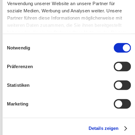
Bitte beachten Sie unsere Hinweise zu
Verwendung unserer Website an unsere Partner für
Bergausrüstung
soziale Medien, Werbung und Analysen weiter. Unsere
Fahrkarten
Partner führen diese Informationen möglicherweise mit
Kontakt-Telefonnummern
weiteren Daten zusammen, die Sie ihnen bereitgestellt
haben oder die sie im Rahmen Ihrer Nutzung der Dienste
gesammelt haben.
Einwilligungsauswahl
Notwendig
AKTUELLE ÄNDERUNGEN BEIM BILDUNGSWERK:
Präferenzen
Aktuelle Änderungen bei unseren Exkursionen
Statistiken
Marketing
Details zeigen
Änderung! Aschauer Runde: Bankerlweg – Bärnsee –