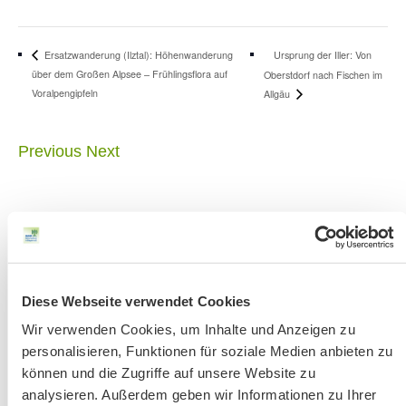
Ursprung der Iller: Von
Ersatzwanderung (Ilztal): Höhenwanderung
über dem Großen Alpsee – Frühlingsflora auf
Oberstdorf nach Fischen im
Voralpengipfeln
Allgäu
Previous
Next
Diese Webseite verwendet Cookies
Wir verwenden Cookies, um Inhalte und Anzeigen zu
Achtung:
Bandansage mit aktuellen
personalisieren, Funktionen für soziale Medien anbieten zu
Änderungen
unter 51 56 76-33 jeweils ab
können und die Zugriffe auf unsere Website zu
Donnerstag vor der Veranstaltung.
analysieren. Außerdem geben wir Informationen zu Ihrer