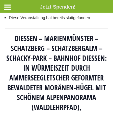
Jetzt Spenden!
Diese Veranstaltung hat bereits stattgefunden.
DIESSEN – MARIENMÜNSTER – S
CHATZBERG – SCHATZBERGALM – S
CHACKY-PARK – BAHNHOF DIESSEN: IN
WÜRMEISZEIT DURCH AM
MERSEEGLETSCHER GEFORMTER BE
WALDETER MORÄNEN-HÜGEL MIT SC
HÖNEM ALPENPANORAMA (W
ALDLEHRPFAD), LA