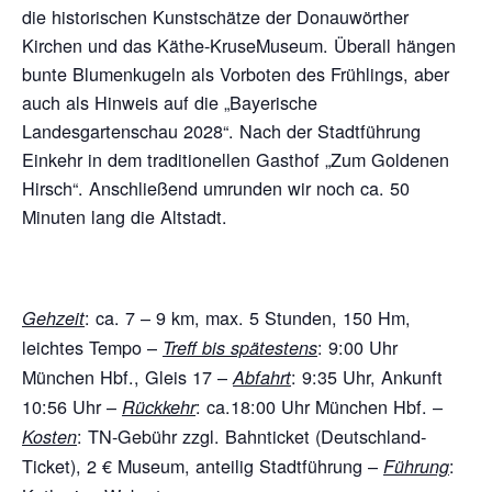
die historischen Kunstschätze der Donauwörther
Kirchen und das Käthe-KruseMuseum. Überall hängen
bunte Blumenkugeln als Vorboten des Frühlings, aber
auch als Hinweis auf die „Bayerische
Landesgartenschau 2028“. Nach der Stadtführung
Einkehr in dem traditionellen Gasthof „Zum Goldenen
Hirsch“. Anschließend umrunden wir noch ca. 50
Minuten lang die Altstadt.
:
ca. 7 – 9 km, max. 5 Stunden, 150 Hm,
Gehzeit
leichtes Tempo –
:
9:00 Uhr
Treff bis spätestens
München Hbf., Gleis 17 –
:
9:35 Uhr, Ankunft
Abfahrt
10:56 Uhr –
:
ca.18:00 Uhr München Hbf. –
Rückkehr
:
TN-Gebühr zzgl. Bahnticket (Deutschland-
Kosten
Ticket), 2 € Museum, anteilig Stadtführung –
:
Führung