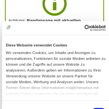
Achtung:
Bandansage mit aktuellen
Änderungen
unter 51 56 76-33 jeweils ab
Donnerstag vor der Veranstaltung.
Bitte beachten Sie unsere Hinweise zu
Diese Webseite verwendet Cookies
Bergausrüstung
Fahrkarten
Wir verwenden Cookies, um Inhalte und Anzeigen zu
personalisieren, Funktionen für soziale Medien anbieten zu
Kontakt-Telefonnummern
können und die Zugriffe auf unsere Website zu
analysieren. Außerdem geben wir Informationen zu Ihrer
Verwendung unserer Website an unsere Partner für
AKTUELLE ÄNDERUNGEN BEIM BILDUNGSWERK:
soziale Medien, Werbung und Analysen weiter. Unsere
Partner führen diese Informationen möglicherweise mit
weiteren Daten zusammen, die Sie ihnen bereitgestellt
Aktuelle Änderungen bei unseren Exkursionen
haben oder die sie im Rahmen Ihrer Nutzung der Dienste
gesammelt haben.
Einwilligungsauswahl