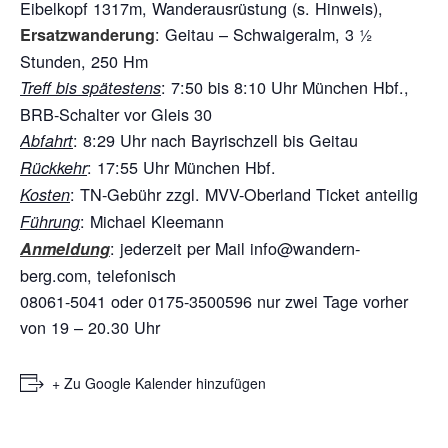
Eibelkopf 1317m, Wanderausrüstung (s. Hinweis),
: Geitau – Schwaigeralm, 3 ½
Ersatzwanderung
Stunden, 250 Hm
: 7:50 bis 8:10 Uhr München Hbf.,
Treff bis spätestens
BRB-Schalter vor Gleis 30
: 8:29 Uhr nach Bayrischzell bis Geitau
Abfahrt
: 17:55 Uhr München Hbf.
Rückkehr
: TN-Gebühr zzgl. MVV-Oberland Ticket anteilig
Kosten
: Michael Kleemann
Führung
: jederzeit per Mail info@wandern-
Anmeldung
berg.com, telefonisch
08061-5041 oder 0175-3500596 nur zwei Tage vorher
von 19 – 20.30 Uhr
+ Zu Google Kalender hinzufügen