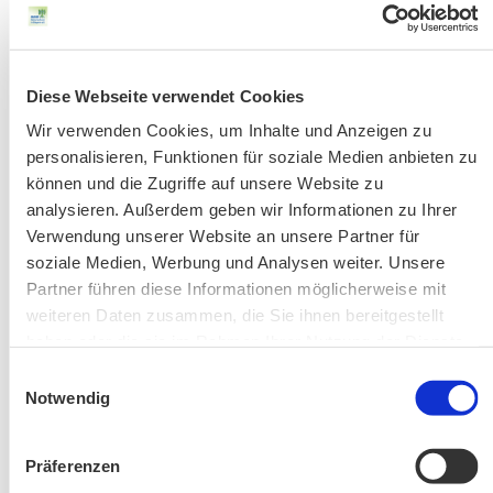
Fahrkarten
Kontakt-Telefonnummern
Diese Webseite verwendet Cookies
Wir verwenden Cookies, um Inhalte und Anzeigen zu
AKTUELLE ÄNDERUNGEN BEIM BILDUNGSWERK:
personalisieren, Funktionen für soziale Medien anbieten zu
können und die Zugriffe auf unsere Website zu
analysieren. Außerdem geben wir Informationen zu Ihrer
Aktuelle Änderungen bei unseren Exkursionen
Verwendung unserer Website an unsere Partner für
soziale Medien, Werbung und Analysen weiter. Unsere
Partner führen diese Informationen möglicherweise mit
weiteren Daten zusammen, die Sie ihnen bereitgestellt
haben oder die sie im Rahmen Ihrer Nutzung der Dienste
gesammelt haben.
Einwilligungsauswahl
Notwendig
Änderung! Aschauer Runde: Bankerlweg – Bärnsee –
Präferenzen
Café Pauli / Das Bergpanorama rund um Aschau