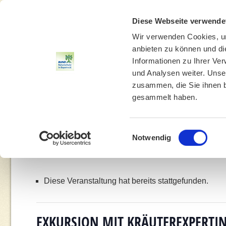
Diese Webseite verwende
Wir verwenden Cookies, um
anbieten zu können und di
Informationen zu Ihrer Ve
und Analysen weiter. Unse
zusammen, die Sie ihnen b
gesammelt haben.
THEMEN
UMWELTBILDUNG
UMWELTBERATUNG
Einwilligungsauswahl
Notwendig
You are here:
Home
»
Veranstaltungen
»
Ex
Diese Veranstaltung hat bereits stattgefunden.
EXKURSION MIT KRÄUTEREXPERTI