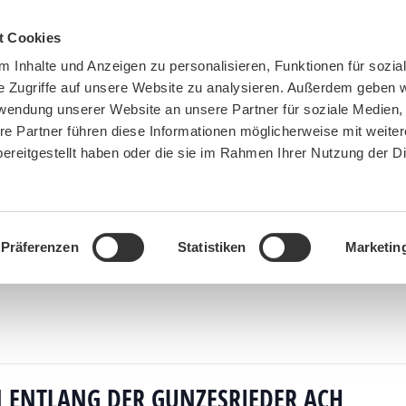
t Cookies
 Inhalte und Anzeigen zu personalisieren, Funktionen für sozia
e Zugriffe auf unsere Website zu analysieren. Außerdem geben w
rwendung unserer Website an unsere Partner für soziale Medien
re Partner führen diese Informationen möglicherweise mit weite
ereitgestellt haben oder die sie im Rahmen Ihrer Nutzung der D
BN MÜNCHEN
MITMACHEN
SPENDEN
Präferenzen
Statistiken
Marketin
kursion mit Kräuterexpertin entlang der Gunzesrieder Ach durch das Gunzesrieder Tal Kräute
N ENTLANG DER GUNZESRIEDER ACH