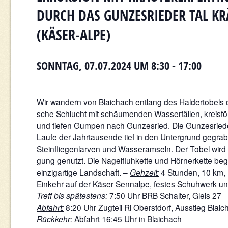
DURCH DAS GUNZESRIEDER TAL K
(KÄSER-ALPE)
SONNTAG, 07.07.2024 UM 8:30
-
17:00
Wir wandern von Blaichach entlang des Haldertobels d
sche Schlucht mit schäumenden Wasserfällen, kreisfö
und tiefen Gumpen nach Gunzesried. Die Gunzesrieder
Laufe der Jahrtausende tief in den Untergrund gegra
Steinfliegenlarven und Wasseramseln. Der Tobel wird
gung genutzt. Die Nagelfluhkette und Hörnerkette beg
einzigartige Landschaft. –
Gehzeit:
4 Stunden, 10 km, 
Einkehr auf der Käser Sennalpe, festes Schuhwerk un
Treff bis spätestens:
7:50 Uhr BRB Schalter, Gleis 27
Abfahrt:
8:20 Uhr Zugteil Ri Oberstdorf, Ausstieg Blai
Rückkehr:
Abfahrt 16:45 Uhr in Blaichach