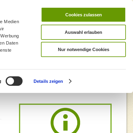
Cookies zulassen
le Medien
ir
Auswahl erlauben
, Werbung
ren Daten
Nur notwendige Cookies
ienste
g
Details zeigen
rwanderung zur Höllritzer Alpe (Käser-Alpe)