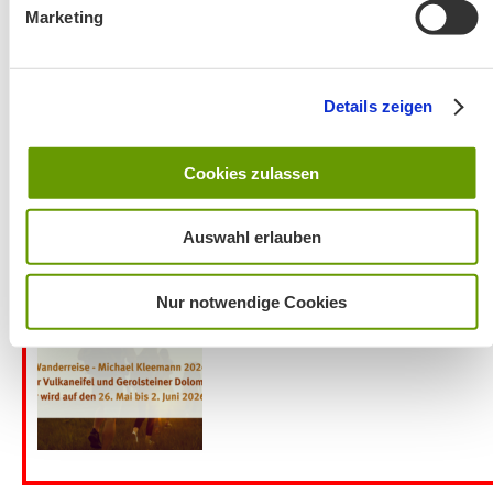
Wanderung entfällt
Marketing
Details zeigen
Cookies zulassen
Aktuelles zu den Wanderreisen von Michael Kleemann
Auswahl erlauben
2026
Nur notwendige Cookies