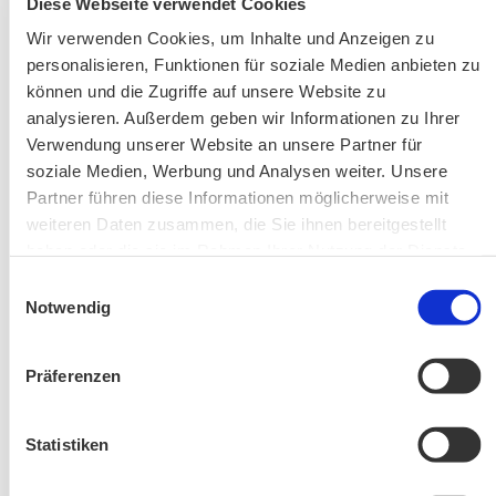
Diese Webseite verwendet Cookies
Aktuelle Änderungen bei unseren Exkursionen
Wir verwenden Cookies, um Inhalte und Anzeigen zu
personalisieren, Funktionen für soziale Medien anbieten zu
können und die Zugriffe auf unsere Website zu
analysieren. Außerdem geben wir Informationen zu Ihrer
Verwendung unserer Website an unsere Partner für
soziale Medien, Werbung und Analysen weiter. Unsere
Partner führen diese Informationen möglicherweise mit
weiteren Daten zusammen, die Sie ihnen bereitgestellt
haben oder die sie im Rahmen Ihrer Nutzung der Dienste
Änderung! Aschauer Runde: Bankerlweg – Bärnsee –
gesammelt haben.
Einwilligungsauswahl
Café Pauli / Das Bergpanorama rund um Aschau
Notwendig
Präferenzen
Statistiken