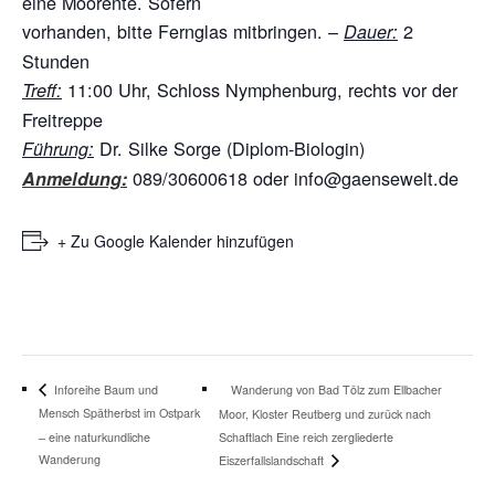
eine Moorente. Sofern
vorhanden, bitte Fernglas mitbringen. –
2
Dauer:
Stunden
11:00 Uhr, Schloss Nymphenburg, rechts vor der
Treff:
Freitreppe
Dr. Silke Sorge (Diplom-Biologin)
Führung:
089/30600618 oder info@gaensewelt.de
Anmeldung:
+ Zu Google Kalender hinzufügen
Wanderung von Bad Tölz zum Ellbacher
Inforeihe Baum und
Mensch Spätherbst im Ostpark
Moor, Kloster Reutberg und zurück nach
– eine naturkundliche
Schaftlach Eine reich zergliederte
Wanderung
Eiszerfallslandschaft