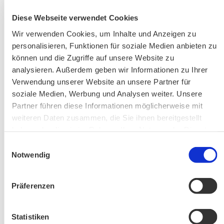
Diese Webseite verwendet Cookies
AKTUELLE ÄNDERUNGEN BEIM BILDUNGSWERK:
Wir verwenden Cookies, um Inhalte und Anzeigen zu
personalisieren, Funktionen für soziale Medien anbieten zu
Aktuelle Änderungen bei unseren Exkursionen
können und die Zugriffe auf unsere Website zu
analysieren. Außerdem geben wir Informationen zu Ihrer
Verwendung unserer Website an unsere Partner für
soziale Medien, Werbung und Analysen weiter. Unsere
Partner führen diese Informationen möglicherweise mit
weiteren Daten zusammen, die Sie ihnen bereitgestellt
haben oder die sie im Rahmen Ihrer Nutzung der Dienste
gesammelt haben.
Einwilligungsauswahl
Änderung! Aschauer Runde: Bankerlweg – Bärnsee –
Notwendig
Café Pauli / Das Bergpanorama rund um Aschau
Präferenzen
Statistiken