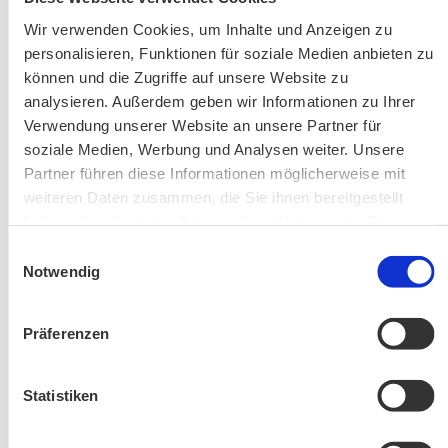
Aktuelle Änderungen bei unseren Exkursionen
Wir verwenden Cookies, um Inhalte und Anzeigen zu
personalisieren, Funktionen für soziale Medien anbieten zu
können und die Zugriffe auf unsere Website zu
analysieren. Außerdem geben wir Informationen zu Ihrer
Verwendung unserer Website an unsere Partner für
soziale Medien, Werbung und Analysen weiter. Unsere
Partner führen diese Informationen möglicherweise mit
weiteren Daten zusammen, die Sie ihnen bereitgestellt
haben oder die sie im Rahmen Ihrer Nutzung der Dienste
Änderung! Aschauer Runde: Bankerlweg – Bärnsee –
gesammelt haben.
Café Pauli / Das Bergpanorama rund um Aschau
Einwilligungsauswahl
Notwendig
Präferenzen
Statistiken