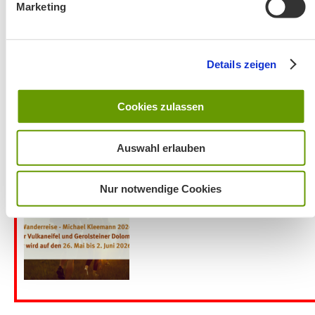
Wanderung entfällt
Marketing
Details zeigen
Cookies zulassen
Aktuelles zu den Wanderreisen von Michael Kleemann
Auswahl erlauben
2026
Nur notwendige Cookies