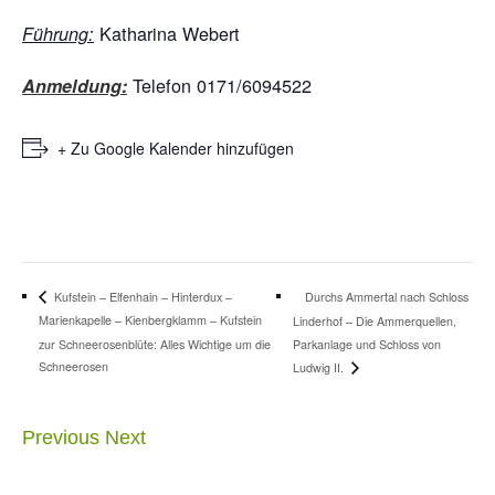
Katharina Webert
Führung:
Telefon 0171/6094522
Anmeldung:
+ Zu Google Kalender hinzufügen
Durchs Ammertal nach Schloss
Kufstein – Elfenhain – Hinterdux –
Marienkapelle – Kienbergklamm – Kufstein
Linderhof – Die Ammerquellen,
zur Schneerosenblüte: Alles Wichtige um die
Parkanlage und Schloss von
Schneerosen
Ludwig II.
Previous
Next