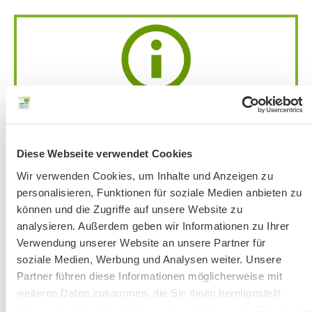
Achtung:
Bandansage mit aktuellen
Änderungen
unter 51 56 76-33 jeweils ab
Donnerstag vor der Veranstaltung.
Diese Webseite verwendet Cookies
Bitte beachten Sie unsere Hinweise zu
Wir verwenden Cookies, um Inhalte und Anzeigen zu
Bergausrüstung
personalisieren, Funktionen für soziale Medien anbieten zu
Fahrkarten
können und die Zugriffe auf unsere Website zu
Kontakt-Telefonnummern
analysieren. Außerdem geben wir Informationen zu Ihrer
Verwendung unserer Website an unsere Partner für
soziale Medien, Werbung und Analysen weiter. Unsere
Partner führen diese Informationen möglicherweise mit
AKTUELLE ÄNDERUNGEN BEIM BILDUNGSWERK:
weiteren Daten zusammen, die Sie ihnen bereitgestellt
haben oder die sie im Rahmen Ihrer Nutzung der Dienste