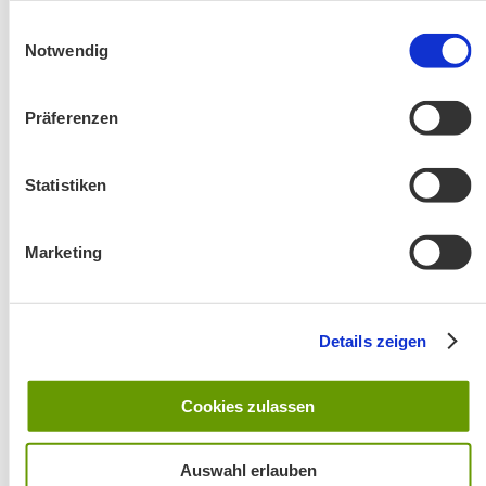
Aktuelle Änderungen bei unseren Exkursionen
gesammelt haben.
Einwilligungsauswahl
Notwendig
Präferenzen
Statistiken
Änderung! Aschauer Runde: Bankerlweg – Bärnsee –
Marketing
Café Pauli / Das Bergpanorama rund um Aschau
Details zeigen
Cookies zulassen
Auswahl erlauben
Wanderung entfällt