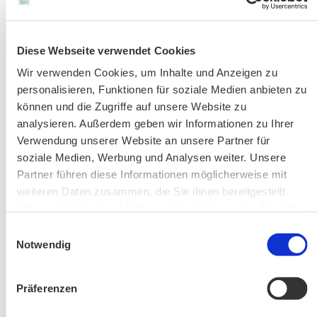
Kontakt-Telefonnummern
Diese Webseite verwendet Cookies
Wir verwenden Cookies, um Inhalte und Anzeigen zu
AKTUELLE ÄNDERUNGEN BEIM BILDUNGSWERK:
personalisieren, Funktionen für soziale Medien anbieten zu
können und die Zugriffe auf unsere Website zu
Aktuelle Änderungen bei unseren Exkursionen
analysieren. Außerdem geben wir Informationen zu Ihrer
Verwendung unserer Website an unsere Partner für
soziale Medien, Werbung und Analysen weiter. Unsere
Partner führen diese Informationen möglicherweise mit
weiteren Daten zusammen, die Sie ihnen bereitgestellt
haben oder die sie im Rahmen Ihrer Nutzung der Dienste
gesammelt haben.
Einwilligungsauswahl
Notwendig
Änderung! Aschauer Runde: Bankerlweg – Bärnsee –
Café Pauli / Das Bergpanorama rund um Aschau
Präferenzen