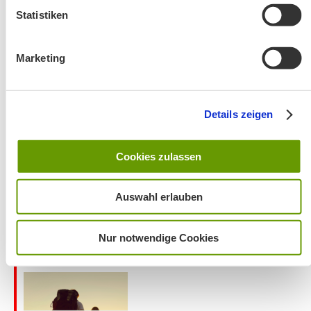
Statistiken
Marketing
Wanderung entfällt
Details zeigen
Cookies zulassen
Auswahl erlauben
Nur notwendige Cookies
Aktuelles zu den Wanderreisen von Michael Kleemann
2026