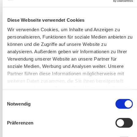
Kontakt-Telefonnummern
Diese Webseite verwendet Cookies
AKTUELLE ÄNDERUNGEN BEIM BILDUNGSWERK:
Wir verwenden Cookies, um Inhalte und Anzeigen zu
personalisieren, Funktionen für soziale Medien anbieten zu
können und die Zugriffe auf unsere Website zu
Aktuelle Änderungen bei unseren Exkursionen
analysieren. Außerdem geben wir Informationen zu Ihrer
Verwendung unserer Website an unsere Partner für
soziale Medien, Werbung und Analysen weiter. Unsere
Partner führen diese Informationen möglicherweise mit
weiteren Daten zusammen, die Sie ihnen bereitgestellt
haben oder die sie im Rahmen Ihrer Nutzung der Dienste
gesammelt haben.
Einwilligungsauswahl
Notwendig
Änderung! Aschauer Runde: Bankerlweg – Bärnsee –
Café Pauli / Das Bergpanorama rund um Aschau
Präferenzen