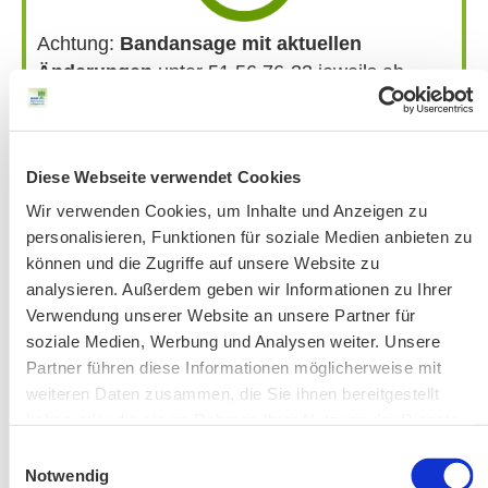
Achtung:
Bandansage mit aktuellen
Änderungen
unter 51 56 76-33 jeweils ab
Donnerstag vor der Veranstaltung.
Bitte beachten Sie unsere Hinweise zu
Bergausrüstung
Diese Webseite verwendet Cookies
Fahrkarten
Wir verwenden Cookies, um Inhalte und Anzeigen zu
Kontakt-Telefonnummern
personalisieren, Funktionen für soziale Medien anbieten zu
können und die Zugriffe auf unsere Website zu
analysieren. Außerdem geben wir Informationen zu Ihrer
AKTUELLE ÄNDERUNGEN BEIM BILDUNGSWERK:
Verwendung unserer Website an unsere Partner für
soziale Medien, Werbung und Analysen weiter. Unsere
Partner führen diese Informationen möglicherweise mit
Aktuelle Änderungen bei unseren Exkursionen
weiteren Daten zusammen, die Sie ihnen bereitgestellt
haben oder die sie im Rahmen Ihrer Nutzung der Dienste
gesammelt haben.
Einwilligungsauswahl
Notwendig