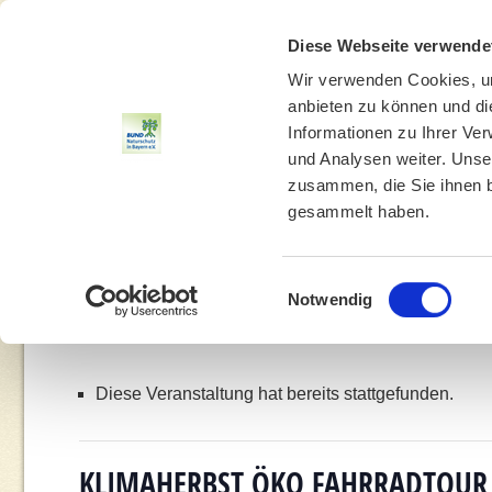
Diese Webseite verwende
Wir verwenden Cookies, um
anbieten zu können und di
Informationen zu Ihrer Ve
und Analysen weiter. Unse
zusammen, die Sie ihnen b
gesammelt haben.
THEMEN
UMWELTBILDUNG
UMWELTBERATUNG
Einwilligungsauswahl
Notwendig
You are here:
Home
»
Ve
Diese Veranstaltung hat bereits stattgefunden.
KLIMAHERBST ÖKO FAHRRADTOUR