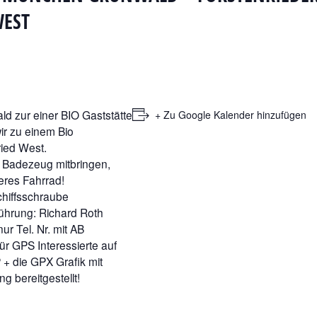
WEST
d zur einer BIO Gaststätte
+ Zu Google Kalender hinzufügen
ir zu einem Bio
ried West.
, Badezeug mitbringen,
eres Fahrrad!
chiffsschraube
ührung: Richard Roth
r Tel. Nr. mit AB
ür GPS Interessierte auf
+ die GPX Grafik mit
 bereitgestellt!