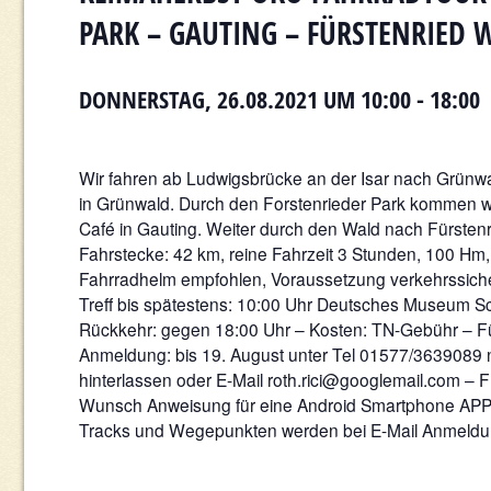
PARK – GAUTING – FÜRSTENRIED 
DONNERSTAG, 26.08.2021 UM 10:00
-
18:00
Wir fahren ab Ludwigsbrücke an der Isar nach Grünwal
in Grünwald. Durch den Forstenrieder Park kommen w
Café in Gauting. Weiter durch den Wald nach Fürsten
Fahrstecke: 42 km, reine Fahrzeit 3 Stunden, 100 Hm
Fahrradhelm empfohlen, Voraussetzung verkehrssich
Treff bis spätestens: 10:00 Uhr Deutsches Museum S
Rückkehr: gegen 18:00 Uhr – Kosten: TN-Gebühr – F
Anmeldung: bis 19. August unter Tel 01577/3639089 nu
hinterlassen oder E-Mail roth.rici@googlemail.com – F
Wunsch Anweisung für eine Android Smartphone APP 
Tracks und Wegepunkten werden bei E-Mail Anmeldung