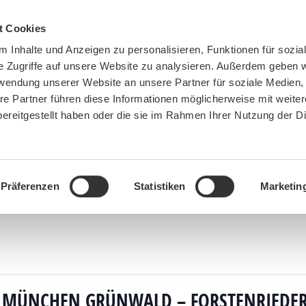
t Cookies
 Inhalte und Anzeigen zu personalisieren, Funktionen für sozia
e Zugriffe auf unsere Website zu analysieren. Außerdem geben w
rwendung unserer Website an unsere Partner für soziale Medien
re Partner führen diese Informationen möglicherweise mit weite
ereitgestellt haben oder die sie im Rahmen Ihrer Nutzung der D
BN MÜNCHEN
MITMACHEN
SPENDEN
Präferenzen
Statistiken
Marketin
ranstaltungen
»
Klimaherbst Öko Fahrradtour München Grünwald – Forstenrieder Park – Ga
 MÜNCHEN GRÜNWALD – FORSTENRIEDE