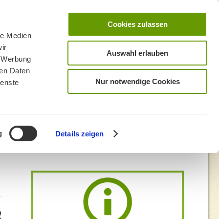
Cookies zulassen
le Medien
ir
Auswahl erlauben
, Werbung
ren Daten
Nur notwendige Cookies
ienste
g
Details zeigen
uting – Fürstenried West
R