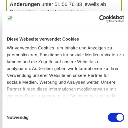
Änderungen
unter 51 56 76-33 jeweils ab
Donnerstag vor der Veranstaltung.
Bitte beachten Sie unsere Hinweise zu
Bergausrüstung
Fahrkarten
Diese Webseite verwendet Cookies
Kontakt-Telefonnummern
Wir verwenden Cookies, um Inhalte und Anzeigen zu
personalisieren, Funktionen für soziale Medien anbieten zu
können und die Zugriffe auf unsere Website zu
AKTUELLE ÄNDERUNGEN BEIM BILDUNGSWERK:
analysieren. Außerdem geben wir Informationen zu Ihrer
Verwendung unserer Website an unsere Partner für
soziale Medien, Werbung und Analysen weiter. Unsere
Aktuelle Änderungen bei unseren Exkursionen
Partner führen diese Informationen möglicherweise mit
weiteren Daten zusammen, die Sie ihnen bereitgestellt
haben oder die sie im Rahmen Ihrer Nutzung der Dienste
gesammelt haben.
Einwilligungsauswahl
Notwendig