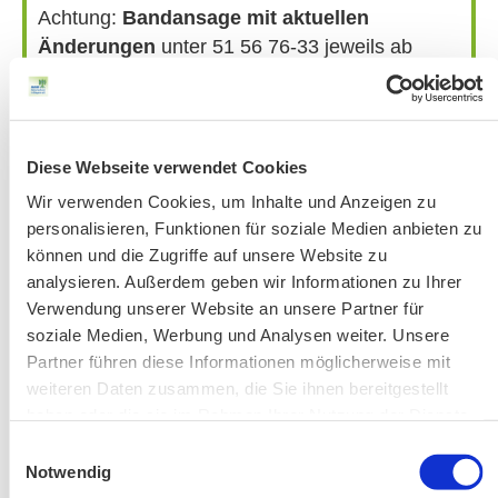
Achtung:
Bandansage mit aktuellen
Änderungen
unter 51 56 76-33 jeweils ab
Donnerstag vor der Veranstaltung.
Bitte beachten Sie unsere Hinweise zu
Bergausrüstung
Fahrkarten
Diese Webseite verwendet Cookies
Kontakt-Telefonnummern
Wir verwenden Cookies, um Inhalte und Anzeigen zu
personalisieren, Funktionen für soziale Medien anbieten zu
können und die Zugriffe auf unsere Website zu
analysieren. Außerdem geben wir Informationen zu Ihrer
AKTUELLE ÄNDERUNGEN BEIM BILDUNGSWERK:
Verwendung unserer Website an unsere Partner für
soziale Medien, Werbung und Analysen weiter. Unsere
Aktuelle Änderungen bei unseren Exkursionen
Partner führen diese Informationen möglicherweise mit
weiteren Daten zusammen, die Sie ihnen bereitgestellt
haben oder die sie im Rahmen Ihrer Nutzung der Dienste
gesammelt haben.
Einwilligungsauswahl
Notwendig