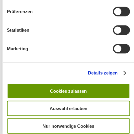
Präferenzen
Änderung! Aschauer Runde: Bankerlweg – Bärnsee –
Café Pauli / Das Bergpanorama rund um Aschau
Statistiken
Marketing
Details zeigen
Wanderung entfällt
Cookies zulassen
Auswahl erlauben
Nur notwendige Cookies