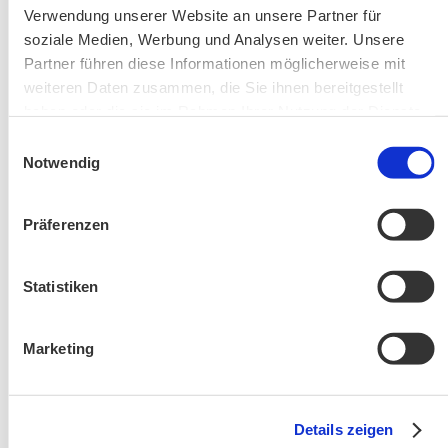
Änderung! Aschauer Runde: Bankerlweg – Bärnsee –
Verwendung unserer Website an unsere Partner für
Café Pauli / Das Bergpanorama rund um Aschau
soziale Medien, Werbung und Analysen weiter. Unsere
Partner führen diese Informationen möglicherweise mit
weiteren Daten zusammen, die Sie ihnen bereitgestellt
haben oder die sie im Rahmen Ihrer Nutzung der Dienste
gesammelt haben.
Einwilligungsauswahl
Notwendig
Präferenzen
Wanderung entfällt
Statistiken
Marketing
Details zeigen
Aktuelles zu den Wanderreisen von Michael Kleemann