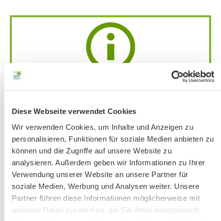
Achtung:
Bandansage mit aktuellen
Änderungen
unter 51 56 76-33 jeweils ab
Donnerstag vor der Veranstaltung.
Diese Webseite verwendet Cookies
Bitte beachten Sie unsere Hinweise zu
Wir verwenden Cookies, um Inhalte und Anzeigen zu
Bergausrüstung
personalisieren, Funktionen für soziale Medien anbieten zu
Fahrkarten
können und die Zugriffe auf unsere Website zu
Kontakt-Telefonnummern
analysieren. Außerdem geben wir Informationen zu Ihrer
Verwendung unserer Website an unsere Partner für
soziale Medien, Werbung und Analysen weiter. Unsere
Partner führen diese Informationen möglicherweise mit
AKTUELLE ÄNDERUNGEN BEIM BILDUNGSWERK:
weiteren Daten zusammen, die Sie ihnen bereitgestellt