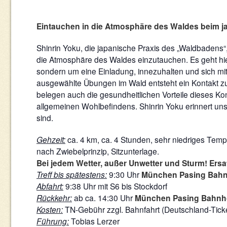
Eintauchen in die Atmosphäre des Waldes beim j
Shinrin Yoku, die japanische Praxis des „Waldbadens“
die Atmosphäre des Waldes einzutauchen. Es geht hi
sondern um eine Einladung, innezuhalten und sich mit
ausgewählte Übungen im Wald entsteht ein Kontakt zur 
belegen auch die gesundheitlichen Vorteile dieses 
allgemeinen Wohlbefindens. Shinrin Yoku erinnert uns d
sind.
Gehzeit:
ca. 4 km, ca. 4 Stunden, sehr niedriges Temp
nach Zwiebelprinzip, Sitzunterlage.
Bei jedem Wetter, außer Unwetter und Sturm! Ersa
Treff bis spätestens:
9:30 Uhr
München Pasing Bah
Abfahrt:
9:38 Uhr mit S6 bis Stockdorf
Rückkehr:
ab ca. 14:30 Uhr
München Pasing Bahnh
Kosten:
TN-Gebühr zzgl. Bahnfahrt (Deutschland-Ticke
Führung:
Tobias Lerzer