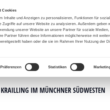
t Cookies
 Inhalte und Anzeigen zu personalisieren, Funktionen für sozia
e Zugriffe auf unsere Website zu analysieren. Außerdem geben w
rwendung unserer Website an unsere Partner für soziale Medien
re Partner führen diese Informationen möglicherweise mit weite
ereitgestellt haben oder die sie im Rahmen Ihrer Nutzung der D
BN MÜNCHEN
MITMACHEN
SPENDEN
Präferenzen
Statistiken
Marketin
re here:
Home
»
Veranstaltungen
»
Shinrin Yoku/Waldbaden – Bei Krailling im Münchner Süd
 KRAILLING IM MÜNCHNER SÜDWESTEN