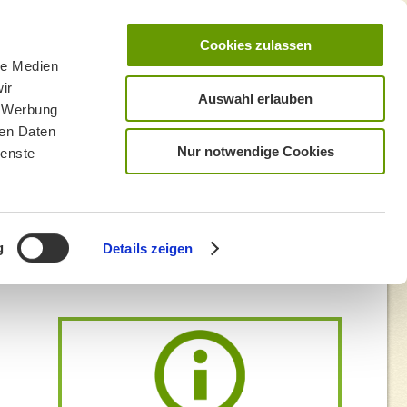
Cookies zulassen
le Medien
ir
Auswahl erlauben
, Werbung
ren Daten
Nur notwendige Cookies
ienste
g
Details zeigen
westen