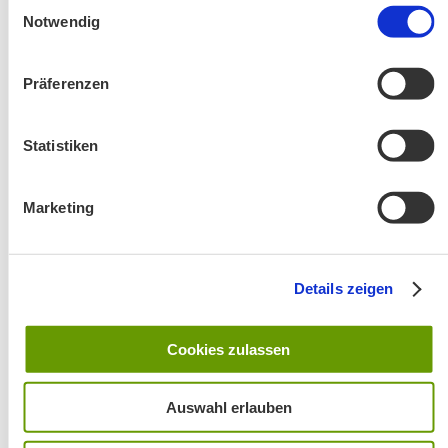
Einwilligungsauswahl
Notwendig
Präferenzen
Statistiken
Änderung! Aschauer Runde: Bankerlweg – Bärnsee –
Café Pauli / Das Bergpanorama rund um Aschau
Marketing
Details zeigen
Cookies zulassen
Wanderung entfällt
Auswahl erlauben