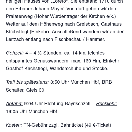
heiligen Hauses von „Loreto“. Sie entstand 1710 durch
den Erbauer Johann Mayer. Von dort gehen wir den
Prälatenweg (Hoher Würdenträger der Kirchen e/k.)
Weiter auf dem Höhenweg nach Greisbach, Gasthaus
Kirchstiegl (Einkehr). Anschließend wandern wir an der
Leitzach entlang nach Fischbachau / Hammer.
4 – 4 ½ Stunden, ca. 14 km, leichtes
Gehzeit:
entspanntes Genusswandern, max. 160 Hm, Einkehr
Gasthof Kirchstiegl, Wanderschuhe und Stöcke.
8:50 Uhr München Hbf, BRB
Treff bis spätestens:
Schalter, Gleis 30
9:04 Uhr Richtung Bayrischzell –
Abfahrt:
Rückkehr:
19:05 Uhr München Hbf
TN-Gebühr zzgl. Bahnticket (49 €-Ticket)
Kosten: