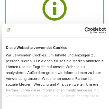
Achtung:
Bandansage mit aktuellen
Änderungen
unter 51 56 76-33 jeweils ab
Donnerstag vor der Veranstaltung.
Bitte beachten Sie unsere Hinweise zu
Diese Webseite verwendet Cookies
Bergausrüstung
Wir verwenden Cookies, um Inhalte und Anzeigen zu
Fahrkarten
personalisieren, Funktionen für soziale Medien anbieten zu
Kontakt-Telefonnummern
können und die Zugriffe auf unsere Website zu
analysieren. Außerdem geben wir Informationen zu Ihrer
Verwendung unserer Website an unsere Partner für
soziale Medien, Werbung und Analysen weiter. Unsere
AKTUELLE ÄNDERUNGEN BEIM BILDUNGSWERK:
Partner führen diese Informationen möglicherweise mit
weiteren Daten zusammen, die Sie ihnen bereitgestellt
Aktuelle Änderungen bei unseren Exkursionen
haben oder die sie im Rahmen Ihrer Nutzung der Dienste
gesammelt haben.