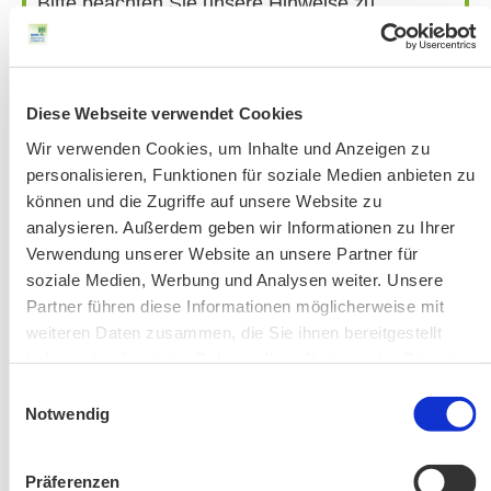
Bitte beachten Sie unsere Hinweise zu
Bergausrüstung
Fahrkarten
Kontakt-Telefonnummern
Diese Webseite verwendet Cookies
Wir verwenden Cookies, um Inhalte und Anzeigen zu
personalisieren, Funktionen für soziale Medien anbieten zu
AKTUELLE ÄNDERUNGEN BEIM BILDUNGSWERK:
können und die Zugriffe auf unsere Website zu
analysieren. Außerdem geben wir Informationen zu Ihrer
Aktuelle Änderungen bei unseren Exkursionen
Verwendung unserer Website an unsere Partner für
soziale Medien, Werbung und Analysen weiter. Unsere
Partner führen diese Informationen möglicherweise mit
weiteren Daten zusammen, die Sie ihnen bereitgestellt
haben oder die sie im Rahmen Ihrer Nutzung der Dienste
gesammelt haben.
Einwilligungsauswahl
Notwendig
Änderung! Aschauer Runde: Bankerlweg – Bärnsee –
Präferenzen