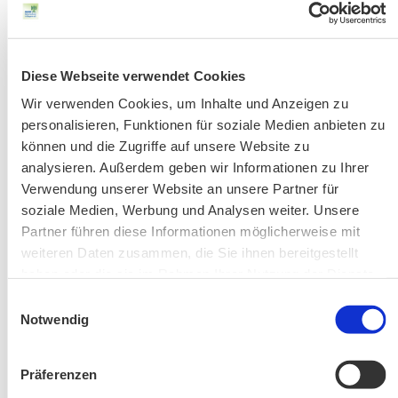
Fahrkarten
Kontakt-Telefonnummern
Diese Webseite verwendet Cookies
Wir verwenden Cookies, um Inhalte und Anzeigen zu
AKTUELLE ÄNDERUNGEN BEIM BILDUNGSWERK:
personalisieren, Funktionen für soziale Medien anbieten zu
können und die Zugriffe auf unsere Website zu
analysieren. Außerdem geben wir Informationen zu Ihrer
Aktuelle Änderungen bei unseren Exkursionen
Verwendung unserer Website an unsere Partner für
soziale Medien, Werbung und Analysen weiter. Unsere
Partner führen diese Informationen möglicherweise mit
weiteren Daten zusammen, die Sie ihnen bereitgestellt
haben oder die sie im Rahmen Ihrer Nutzung der Dienste
gesammelt haben.
Einwilligungsauswahl
Notwendig
Änderung! Aschauer Runde: Bankerlweg – Bärnsee –
Café Pauli / Das Bergpanorama rund um Aschau
Präferenzen