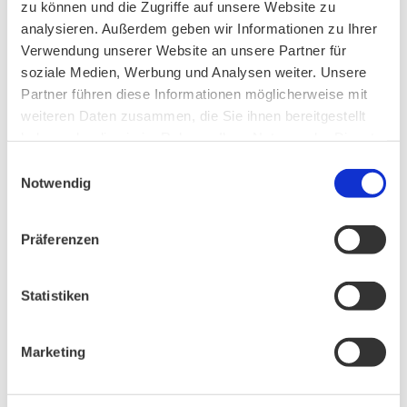
zu können und die Zugriffe auf unsere Website zu
analysieren. Außerdem geben wir Informationen zu Ihrer
Verwendung unserer Website an unsere Partner für
Ankündigung Jahres-Mitgliederversammlung
soziale Medien, Werbung und Analysen weiter. Unsere
2026
Partner führen diese Informationen möglicherweise mit
weiteren Daten zusammen, die Sie ihnen bereitgestellt
haben oder die sie im Rahmen Ihrer Nutzung der Dienste
PHONSTUDIO Sendung Juni 2026
gesammelt haben.
Einwilligungsauswahl
Notwendig
Präferenzen
AKTIV IN STADT UND LANDKREIS MÜNCHEN:
Statistiken
Marketing