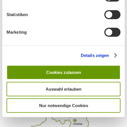
Statistiken
PHONSTUDIO Sendung Juni 2026
Marketing
BN MÜNCHEN AUF SOCIAL MEDIA
Details zeigen
Cookies zulassen
AKTIV IN STADT UND LANDKREIS MÜNCHEN:
Auswahl erlauben
Nur notwendige Cookies