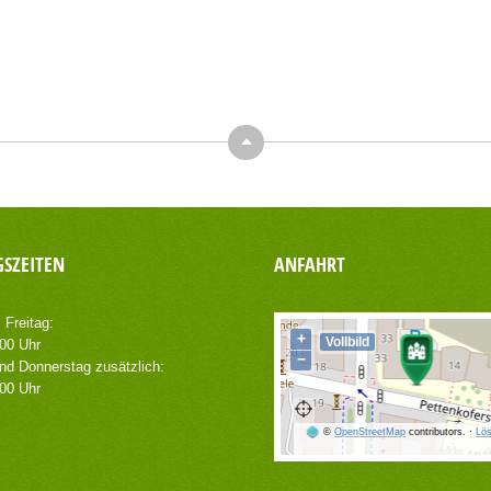
Top
SZEITEN
ANFAHRT
 Freitag:
+
Vollbild
.00 Uhr
−
nd Donnerstag zusätzlich:
.00 Uhr
©
OpenStreetMap
contributors.
·
Lös