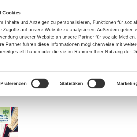
t Cookies
 Inhalte und Anzeigen zu personalisieren, Funktionen für sozia
e Zugriffe auf unsere Website zu analysieren. Außerdem geben w
rwendung unserer Website an unsere Partner für soziale Medien
re Partner führen diese Informationen möglicherweise mit weite
ereitgestellt haben oder die sie im Rahmen Ihrer Nutzung der D
BN MÜNCHEN
MITMACHEN
SPENDEN
Präferenzen
Statistiken
Marketin
ere:
Home
»
podcast
»
Podcast
»
Teil 2: Unsere Lieblingsbücher – nicht nur im Herbst eine 