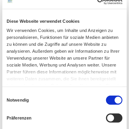
AKTUELLES
Diese Webseite verwendet Cookies
Hands OFF Nature – Hände weg von der Natur!
Wir verwenden Cookies, um Inhalte und Anzeigen zu
personalisieren, Funktionen für soziale Medien anbieten
zu können und die Zugriffe auf unsere Website zu
analysieren. Außerdem geben wir Informationen zu Ihrer
Unser Vorstand wurde neu gewählt
Verwendung unserer Website an unsere Partner für
soziale Medien, Werbung und Analysen weiter. Unsere
Partner führen diese Informationen möglicherweise mit
PHONSTUDIO Sendung Juli 2026
weiteren Daten zusammen, die Sie ihnen bereitgestellt
haben oder die sie im Rahmen Ihrer Nutzung der Dienste
gesammelt haben.
Einwilligungsauswahl
Notwendig
Neue Bio Genusstour
Präferenzen