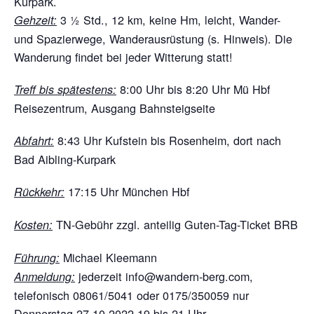
Kurpark.
3 ½ Std., 12 km, keine Hm, leicht, Wander-
Gehzeit:
und Spazierwege, Wanderausrüstung (s. Hinweis). Die
Wanderung findet bei jeder Witterung statt!
8:00 Uhr bis 8:20 Uhr Mü Hbf
Treff bis spätestens:
Reisezentrum, Ausgang Bahnsteigseite
8:43 Uhr Kufstein bis Rosenheim, dort nach
Abfahrt:
Bad Aibling-Kurpark
17:15 Uhr München Hbf
Rückkehr:
TN-Gebühr zzgl. anteilig Guten-Tag-Ticket BRB
Kosten:
Michael Kleemann
Führung:
jederzeit info@wandern-berg.com,
Anmeldung:
telefonisch 08061/5041 oder 0175/350059 nur
Donnerstag 27.10.2022 19 bis 21 Uhr