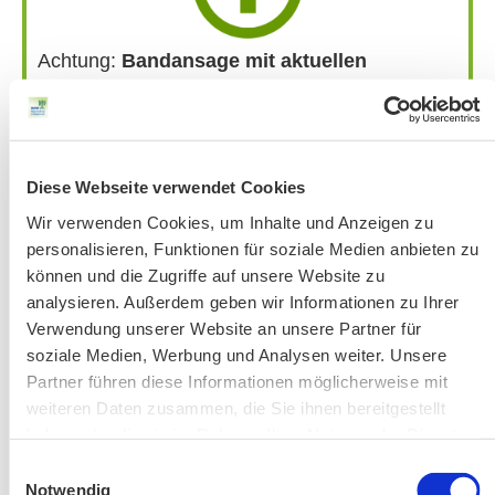
Achtung:
Bandansage mit aktuellen
Änderungen
unter 51 56 76-33 jeweils ab
Donnerstag vor der Veranstaltung.
Bitte beachten Sie unsere Hinweise zu
Bergausrüstung
Diese Webseite verwendet Cookies
Fahrkarten
Wir verwenden Cookies, um Inhalte und Anzeigen zu
Kontakt-Telefonnummern
personalisieren, Funktionen für soziale Medien anbieten zu
können und die Zugriffe auf unsere Website zu
analysieren. Außerdem geben wir Informationen zu Ihrer
Verwendung unserer Website an unsere Partner für
AKTUELLE ÄNDERUNGEN BEIM BILDUNGSWERK:
soziale Medien, Werbung und Analysen weiter. Unsere
Partner führen diese Informationen möglicherweise mit
Aktuelle Änderungen bei unseren Exkursionen
weiteren Daten zusammen, die Sie ihnen bereitgestellt
haben oder die sie im Rahmen Ihrer Nutzung der Dienste
gesammelt haben.
Einwilligungsauswahl
Notwendig