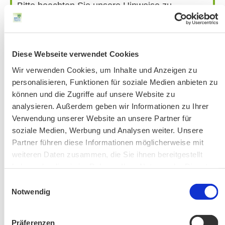
Bitte beachten Sie unsere Hinweise zu
Bergausrüstung
Fahrkarten
Kontakt-Telefonnummern
Diese Webseite verwendet Cookies
Wir verwenden Cookies, um Inhalte und Anzeigen zu
personalisieren, Funktionen für soziale Medien anbieten zu
AKTUELLE ÄNDERUNGEN BEIM BILDUNGSWERK:
können und die Zugriffe auf unsere Website zu
analysieren. Außerdem geben wir Informationen zu Ihrer
Verwendung unserer Website an unsere Partner für
Aktuelle Änderungen bei unseren Exkursionen
soziale Medien, Werbung und Analysen weiter. Unsere
Partner führen diese Informationen möglicherweise mit
weiteren Daten zusammen, die Sie ihnen bereitgestellt
haben oder die sie im Rahmen Ihrer Nutzung der Dienste
gesammelt haben.
Einwilligungsauswahl
Notwendig
Änderung! Aschauer Runde: Bankerlweg – Bärnsee –
Präferenzen