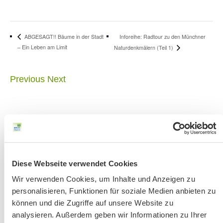
Inforeihe: Radtour zu den Münchner
ABGESAGT!! Bäume in der Stadt
– Ein Leben am Limit
Naturdenkmälern (Teil 1)
Previous
Next
Diese Webseite verwendet Cookies
Wir verwenden Cookies, um Inhalte und Anzeigen zu
Achtung:
Bandansage mit aktuellen
personalisieren, Funktionen für soziale Medien anbieten zu
Änderungen
unter 51 56 76-33 jeweils ab
können und die Zugriffe auf unsere Website zu
Donnerstag vor der Veranstaltung.
analysieren. Außerdem geben wir Informationen zu Ihrer
Bitte beachten Sie unsere Hinweise zu