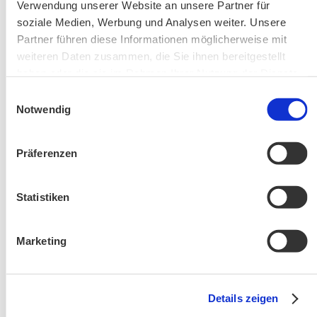
Verwendung unserer Website an unsere Partner für
Bergausrüstung
soziale Medien, Werbung und Analysen weiter. Unsere
Fahrkarten
Partner führen diese Informationen möglicherweise mit
Kontakt-Telefonnummern
weiteren Daten zusammen, die Sie ihnen bereitgestellt
haben oder die sie im Rahmen Ihrer Nutzung der Dienste
gesammelt haben.
Einwilligungsauswahl
Notwendig
AKTUELLE ÄNDERUNGEN BEIM BILDUNGSWERK:
Präferenzen
Aktuelle Änderungen bei unseren Exkursionen
Statistiken
Marketing
Details zeigen
Änderung! Aschauer Runde: Bankerlweg – Bärnsee –