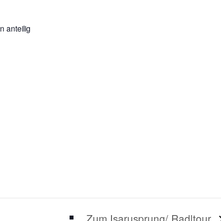
 anteilig
Zum Isarusprung/ Radltour