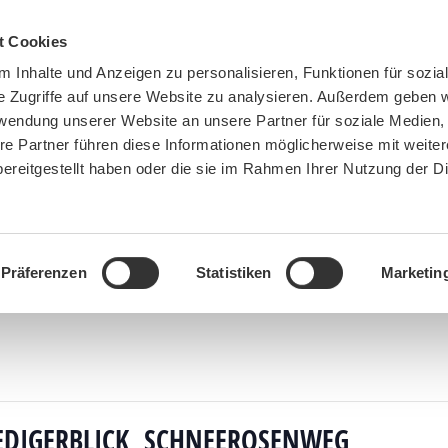
t Cookies
 Inhalte und Anzeigen zu personalisieren, Funktionen für sozia
e Zugriffe auf unsere Website zu analysieren. Außerdem geben w
rwendung unserer Website an unsere Partner für soziale Medien
re Partner führen diese Informationen möglicherweise mit weite
ereitgestellt haben oder die sie im Rahmen Ihrer Nutzung der D
BN MÜNCHEN
MITMACHEN
SPENDEN
Präferenzen
Statistiken
Marketin
en
»
Berghaus Aschenbrenner, Venedigerblick, Schneerosenweg, Kienbergklamm (Wiederholu
DIGERBLICK, SCHNEEROSENWEG,