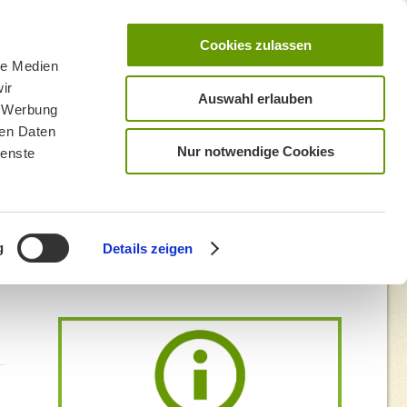
Cookies zulassen
le Medien
ir
Auswahl erlauben
, Werbung
ren Daten
Nur notwendige Cookies
ienste
g
Details zeigen
ng wegen Schlechtwetter im Vorjahr)