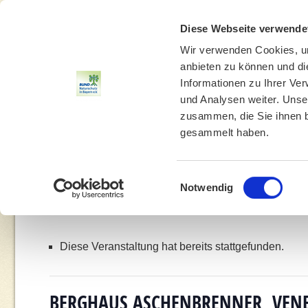
Diese Webseite verwende
Wir verwenden Cookies, um
anbieten zu können und di
Informationen zu Ihrer Ve
und Analysen weiter. Unse
zusammen, die Sie ihnen b
gesammelt haben.
THEMEN
UMWELTBILDUNG
UMWELTBERATUNG
Einwilligungsauswahl
Notwendig
You are here:
Home
»
Veranstaltung
Diese Veranstaltung hat bereits stattgefunden.
BERGHAUS ASCHENBRENNER, VENE