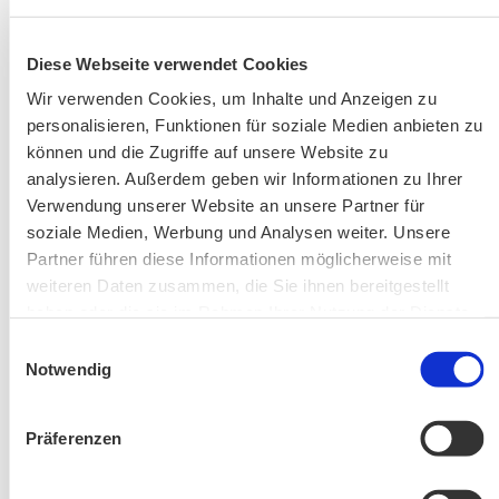
Diese Webseite verwendet Cookies
AKTUELLE ÄNDERUNGEN BEIM BILDUNGSWERK:
Wir verwenden Cookies, um Inhalte und Anzeigen zu
personalisieren, Funktionen für soziale Medien anbieten zu
können und die Zugriffe auf unsere Website zu
Aktuelle Änderungen bei unseren Exkursionen
analysieren. Außerdem geben wir Informationen zu Ihrer
Verwendung unserer Website an unsere Partner für
soziale Medien, Werbung und Analysen weiter. Unsere
Partner führen diese Informationen möglicherweise mit
weiteren Daten zusammen, die Sie ihnen bereitgestellt
haben oder die sie im Rahmen Ihrer Nutzung der Dienste
gesammelt haben.
Einwilligungsauswahl
Notwendig
Änderung! Aschauer Runde: Bankerlweg – Bärnsee –
Café Pauli / Das Bergpanorama rund um Aschau
Präferenzen