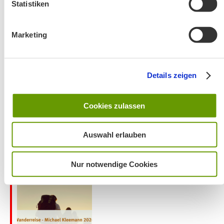
Statistiken
Marketing
Wanderung entfällt
Details zeigen
Cookies zulassen
Auswahl erlauben
Aktuelles zu den Wanderreisen von Michael Kleemann
Nur notwendige Cookies
2026