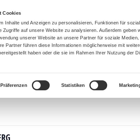
t Cookies
 Inhalte und Anzeigen zu personalisieren, Funktionen für sozia
e Zugriffe auf unsere Website zu analysieren. Außerdem geben w
rwendung unserer Website an unsere Partner für soziale Medien
re Partner führen diese Informationen möglicherweise mit weite
ereitgestellt haben oder die sie im Rahmen Ihrer Nutzung der D
BN MÜNCHEN
MITMACHEN
SPENDEN
Präferenzen
Statistiken
Marketin
You are here:
Home
»
Veranstaltungen
»
Winzerer Höhenweg – Adlersberg
ERG