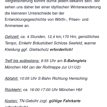
Vergletscherung kommt dürfte jedem bekannt sein. Wir
sehen uns daher bei einer idyllischen Winterwanderung
die kleineren Unterschiede bei der
Entwicklungsgeschichte von Wörth-, Pilsen- und
Ammersee an.
Gehzeit
:
ca. 4 Stunden, 12,4 km,
170 Hm, gemütliches
Tempo, Einkehr Bräustüberl Schloss Seefeld, warme
Kleidung ggf. Gleitschutz
erforderlich!
Treff bis spätestens
:
9:55 Uhr am
S-Bahngleis
München Hbf (an der Rolltreppe zur U1/U2)
Abfahrt
:
10:05 Uhr S-Bahn Richtung Herrsching
Rückkehr
:
ca. 16:00-17:00 Uhr München Hbf
Kosten:
TN-Gebühr zzgl.
gültige Fahrkarte