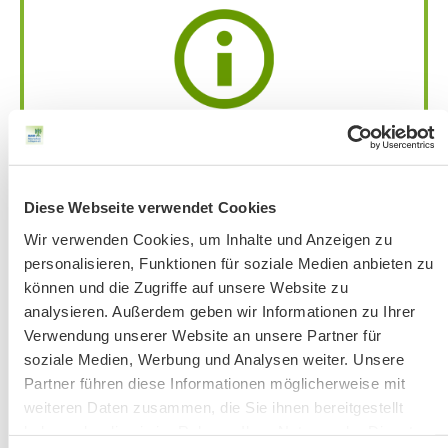
Achtung:
Bandansage mit aktuellen
Änderungen
unter 51 56 76-33 jeweils ab
Donnerstag vor der Veranstaltung.
Bitte beachten Sie unsere Hinweise zu
Diese Webseite verwendet Cookies
Bergausrüstung
Wir verwenden Cookies, um Inhalte und Anzeigen zu
Fahrkarten
personalisieren, Funktionen für soziale Medien anbieten zu
Kontakt-Telefonnummern
können und die Zugriffe auf unsere Website zu
analysieren. Außerdem geben wir Informationen zu Ihrer
Verwendung unserer Website an unsere Partner für
soziale Medien, Werbung und Analysen weiter. Unsere
AKTUELLE ÄNDERUNGEN BEIM BILDUNGSWERK:
Partner führen diese Informationen möglicherweise mit
weiteren Daten zusammen, die Sie ihnen bereitgestellt
haben oder die sie im Rahmen Ihrer Nutzung der Dienste
Aktuelle Änderungen bei unseren Exkursionen