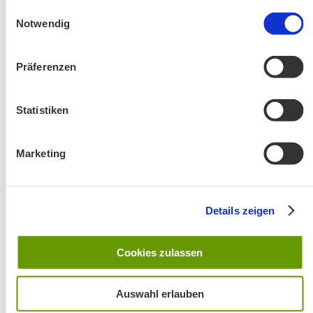
gesammelt haben.
Einwilligungsauswahl
Notwendig
Präferenzen
Statistiken
Änderung! Aschauer Runde: Bankerlweg – Bärnsee –
Café Pauli / Das Bergpanorama rund um Aschau
Marketing
Details zeigen
Cookies zulassen
Wanderung entfällt
Auswahl erlauben