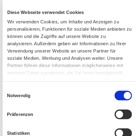
Diese Webseite verwendet Cookies
AKTUELLE ÄNDERUNGEN BEIM BILDUNGSWERK:
Wir verwenden Cookies, um Inhalte und Anzeigen zu
personalisieren, Funktionen für soziale Medien anbieten zu
Aktuelle Änderungen bei unseren Exkursionen
können und die Zugriffe auf unsere Website zu
analysieren. Außerdem geben wir Informationen zu Ihrer
Verwendung unserer Website an unsere Partner für
soziale Medien, Werbung und Analysen weiter. Unsere
Partner führen diese Informationen möglicherweise mit
weiteren Daten zusammen, die Sie ihnen bereitgestellt
haben oder die sie im Rahmen Ihrer Nutzung der Dienste
gesammelt haben.
Einwilligungsauswahl
Änderung! Aschauer Runde: Bankerlweg – Bärnsee –
Notwendig
Café Pauli / Das Bergpanorama rund um Aschau
Präferenzen
Statistiken