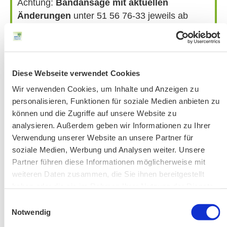
Achtung:
Bandansage mit aktuellen
Änderungen
unter 51 56 76-33 jeweils ab
Donnerstag vor der Veranstaltung.
Bitte beachten Sie unsere Hinweise zu
Bergausrüstung
Fahrkarten
Diese Webseite verwendet Cookies
Kontakt-Telefonnummern
Wir verwenden Cookies, um Inhalte und Anzeigen zu
personalisieren, Funktionen für soziale Medien anbieten zu
können und die Zugriffe auf unsere Website zu
analysieren. Außerdem geben wir Informationen zu Ihrer
AKTUELLE ÄNDERUNGEN BEIM BILDUNGSWERK:
Verwendung unserer Website an unsere Partner für
soziale Medien, Werbung und Analysen weiter. Unsere
Aktuelle Änderungen bei unseren Exkursionen
Partner führen diese Informationen möglicherweise mit
weiteren Daten zusammen, die Sie ihnen bereitgestellt
haben oder die sie im Rahmen Ihrer Nutzung der Dienste
gesammelt haben.
Einwilligungsauswahl
Notwendig