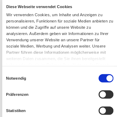
AKTUELLE ÄNDERUNGEN BEIM BILDUNGSWERK:
Diese Webseite verwendet Cookies
Wir verwenden Cookies, um Inhalte und Anzeigen zu
Aktuelle Änderungen bei unseren Exkursionen
personalisieren, Funktionen für soziale Medien anbieten zu
können und die Zugriffe auf unsere Website zu
analysieren. Außerdem geben wir Informationen zu Ihrer
Verwendung unserer Website an unsere Partner für
soziale Medien, Werbung und Analysen weiter. Unsere
Partner führen diese Informationen möglicherweise mit
weiteren Daten zusammen, die Sie ihnen bereitgestellt
haben oder die sie im Rahmen Ihrer Nutzung der Dienste
gesammelt haben.
Änderung! Aschauer Runde: Bankerlweg – Bärnsee –
Einwilligungsauswahl
Notwendig
Café Pauli / Das Bergpanorama rund um Aschau
Präferenzen
Statistiken