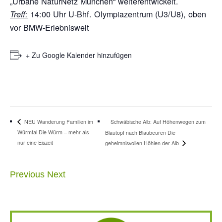
„Urbane NaturNetz München“ weiterentwickelt.
14:00 Uhr U-Bhf. Olympiazentrum (U3/U8), oben
Treff:
vor BMW-Erlebniswelt
+ Zu Google Kalender hinzufügen
Schwäbische Alb: Auf Höhenwegen zum
NEU Wanderung Familien im
Würmtal Die Würm – mehr als
Blautopf nach Blaubeuren Die
nur eine Eiszeit
geheimnisvollen Höhlen der Alb
Previous
Next