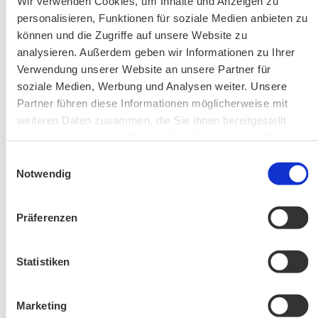
Wir verwenden Cookies, um Inhalte und Anzeigen zu
personalisieren, Funktionen für soziale Medien anbieten zu
können und die Zugriffe auf unsere Website zu
analysieren. Außerdem geben wir Informationen zu Ihrer
Verwendung unserer Website an unsere Partner für
soziale Medien, Werbung und Analysen weiter. Unsere
Partner führen diese Informationen möglicherweise mit
Änderung! Aschauer Runde: Bankerlweg – Bärnsee –
weiteren Daten zusammen, die Sie ihnen bereitgestellt
haben oder die sie im Rahmen Ihrer Nutzung der Dienste
Café Pauli / Das Bergpanorama rund um Aschau
gesammelt haben.
Einwilligungsauswahl
Notwendig
Präferenzen
Statistiken
Wanderung entfällt
Marketing