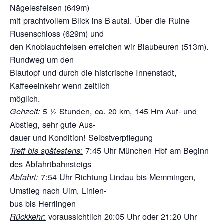
Nägelesfelsen (649m)
mit prachtvollem Blick ins Blautal. Über die Ruine
Rusenschloss (629m) und
den Knoblauchfelsen erreichen wir Blaubeuren (513m).
Rundweg um den
Blautopf und durch die historische Innenstadt,
Kaffeeeinkehr wenn zeitlich
möglich.
5 ½ Stunden, ca. 20 km, 145 Hm Auf- und
Gehzeit:
Abstieg, sehr gute Aus-
dauer und Kondition! Selbstverpflegung
7:45 Uhr München Hbf am Beginn
Treff bis spätestens:
des Abfahrtbahnsteigs
7:54 Uhr Richtung Lindau bis Memmingen,
Abfahrt:
Umstieg nach Ulm, Linien-
bus bis Herrlingen
voraussichtlich 20:05 Uhr oder 21:20 Uhr
Rückkehr: