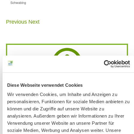
Schwabing
Previous
Next
Achtung:
Bandansage mit aktuellen
Diese Webseite verwendet Cookies
Änderungen
unter 51 56 76-33 jeweils ab
Wir verwenden Cookies, um Inhalte und Anzeigen zu
Donnerstag vor der Veranstaltung.
personalisieren, Funktionen für soziale Medien anbieten zu
Bitte beachten Sie unsere Hinweise zu
können und die Zugriffe auf unsere Website zu
Bergausrüstung
analysieren. Außerdem geben wir Informationen zu Ihrer
Fahrkarten
Verwendung unserer Website an unsere Partner für
soziale Medien, Werbung und Analysen weiter. Unsere
Kontakt-Telefonnummern