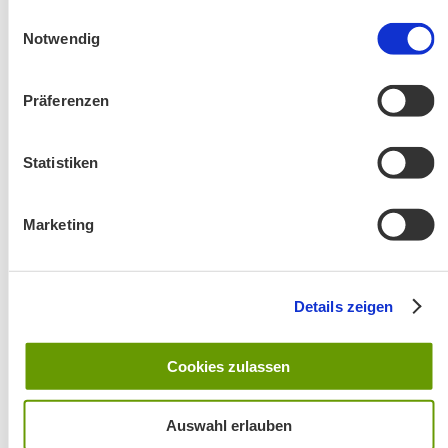
gesammelt haben.
Einwilligungsauswahl
Notwendig
Präferenzen
Statistiken
Änderung! Aschauer Runde: Bankerlweg – Bärnsee –
Café Pauli / Das Bergpanorama rund um Aschau
Marketing
Details zeigen
Cookies zulassen
Wanderung entfällt
Auswahl erlauben