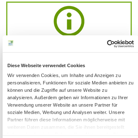
Achtung:
Bandansage mit aktuellen
Änderungen
unter 51 56 76-33 jeweils ab
Donnerstag vor der Veranstaltung.
Diese Webseite verwendet Cookies
Bitte beachten Sie unsere Hinweise zu
Bergausrüstung
Wir verwenden Cookies, um Inhalte und Anzeigen zu
personalisieren, Funktionen für soziale Medien anbieten zu
Fahrkarten
können und die Zugriffe auf unsere Website zu
Kontakt-Telefonnummern
analysieren. Außerdem geben wir Informationen zu Ihrer
Verwendung unserer Website an unsere Partner für
soziale Medien, Werbung und Analysen weiter. Unsere
AKTUELLE ÄNDERUNGEN BEIM BILDUNGSWERK:
Partner führen diese Informationen möglicherweise mit
weiteren Daten zusammen, die Sie ihnen bereitgestellt
haben oder die sie im Rahmen Ihrer Nutzung der Dienste
Aktuelle Änderungen bei unseren Exkursionen