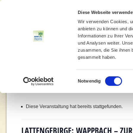
Diese Webseite verwende
Wir verwenden Cookies, um
anbieten zu können und di
Informationen zu Ihrer Ve
und Analysen weiter. Unse
zusammen, die Sie ihnen b
gesammelt haben.
THEMEN
UMWELTBILDUNG
UMWELTBERATUNG
Einwilligungsauswahl
Notwendig
You are here:
Hom
Diese Veranstaltung hat bereits stattgefunden.
LATTENGEBIRGE: WAPPBACH – ZUR