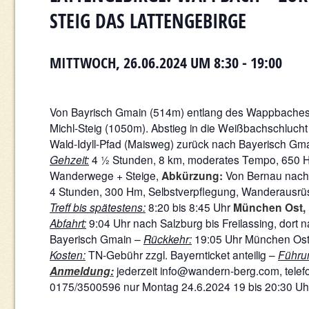
TEIG DAS LATTENGEBIRGE
MITTWOCH, 26.06.2024 UM 8:30
-
19:00
Von Bayrisch Gmain (514m) entlang des Wappbaches.
Michl-Steig (1050m). Abstieg in die Weißbachschlucht
Wald-Idyll-Pfad (Maisweg) zurück nach Bayerisch Gma
Gehzeit:
4 ½ Stunden, 8 km, moderates Tempo, 650 Hm
Wanderwege + Steige,
Abkürzung:
Von Bernau nach 
4 Stunden, 300 Hm, Selbstverpflegung, Wanderausrüst
Treff bis spätestens:
8:20 bis 8:45 Uhr
München Ost,
Abfahrt:
9:04 Uhr nach Salzburg bis Freilassing, dort
Bayerisch Gmain –
Rückkehr:
19:05 Uhr München Ost
Kosten:
TN-Gebühr zzgl. Bayernticket anteilig –
Führu
Anmeldung:
jederzeit info@wandern-berg.com, tele
0175/3500596 nur Montag 24.6.2024 19 bis 20:30 Uh