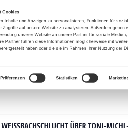
t Cookies
 Inhalte und Anzeigen zu personalisieren, Funktionen für sozia
e Zugriffe auf unsere Website zu analysieren. Außerdem geben w
rwendung unserer Website an unsere Partner für soziale Medien
re Partner führen diese Informationen möglicherweise mit weite
ereitgestellt haben oder die sie im Rahmen Ihrer Nutzung der D
BN MÜNCHEN
MITMACHEN
SPENDEN
Präferenzen
Statistiken
Marketin
e
»
Veranstaltungen
»
Lattengebirge: Wappbach – zur Weißbachschlucht über Toni-Michl-Stei
 WEISSBACHSCHLUCHT ÜBER TONI-MICHL-