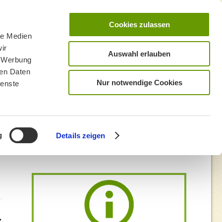
Cookies zulassen
le Medien
ir
Auswahl erlauben
, Werbung
ren Daten
Nur notwendige Cookies
ienste
g
Details zeigen
g Das Lattengebirge
S