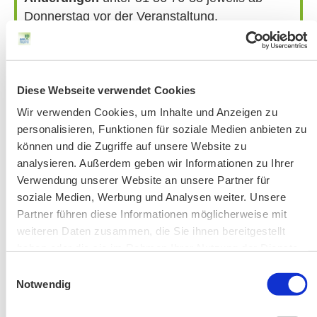
Donnerstag vor der Veranstaltung.
Bitte beachten Sie unsere Hinweise zu
Bergausrüstung
Fahrkarten
Kontakt-Telefonnummern
Diese Webseite verwendet Cookies
Wir verwenden Cookies, um Inhalte und Anzeigen zu
personalisieren, Funktionen für soziale Medien anbieten zu
können und die Zugriffe auf unsere Website zu
AKTUELLE ÄNDERUNGEN BEIM BILDUNGSWERK:
analysieren. Außerdem geben wir Informationen zu Ihrer
Verwendung unserer Website an unsere Partner für
Aktuelle Änderungen bei unseren Exkursionen
soziale Medien, Werbung und Analysen weiter. Unsere
Partner führen diese Informationen möglicherweise mit
weiteren Daten zusammen, die Sie ihnen bereitgestellt
haben oder die sie im Rahmen Ihrer Nutzung der Dienste
gesammelt haben.
Einwilligungsauswahl
Notwendig