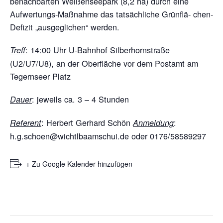
benachbarten Weißenseepark (8,2 ha) durch eine
Aufwertungs-Maßnahme das tatsächliche Grünflä- chen-
Defizit „ausgeglichen“ werden.
:
14:00 Uhr U-Bahnhof Silberhornstraße
Treff
(U2/U7/U8), an der Oberfläche vor dem Postamt am
Tegernseer Platz
:
jeweils ca. 3 – 4 Stunden
Dauer
:
Herbert Gerhard Schön
:
Referent
Anmeldung
h.g.schoen@wichtlbaamschui.de oder 0176/58589297
+ Zu Google Kalender hinzufügen