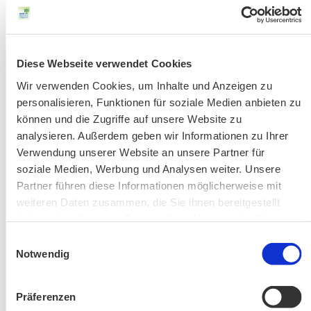
Bergausrüstung
Fahrkarten
Kontakt-Telefonnummern
Diese Webseite verwendet Cookies
Wir verwenden Cookies, um Inhalte und Anzeigen zu
personalisieren, Funktionen für soziale Medien anbieten zu
AKTUELLE ÄNDERUNGEN BEIM BILDUNGSWERK:
können und die Zugriffe auf unsere Website zu
analysieren. Außerdem geben wir Informationen zu Ihrer
Aktuelle Änderungen bei unseren Exkursionen
Verwendung unserer Website an unsere Partner für
soziale Medien, Werbung und Analysen weiter. Unsere
Partner führen diese Informationen möglicherweise mit
weiteren Daten zusammen, die Sie ihnen bereitgestellt
haben oder die sie im Rahmen Ihrer Nutzung der Dienste
gesammelt haben.
Einwilligungsauswahl
Notwendig
Änderung! Aschauer Runde: Bankerlweg – Bärnsee –
Präferenzen
Café Pauli / Das Bergpanorama rund um Aschau