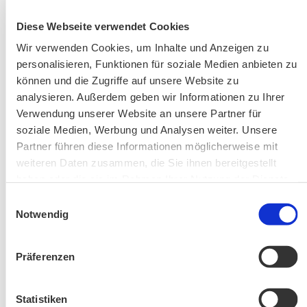
Diese Webseite verwendet Cookies
AKTUELLE ÄNDERUNGEN BEIM BILDUNGSWERK:
Wir verwenden Cookies, um Inhalte und Anzeigen zu
personalisieren, Funktionen für soziale Medien anbieten zu
Aktuelle Änderungen bei unseren Exkursionen
können und die Zugriffe auf unsere Website zu
analysieren. Außerdem geben wir Informationen zu Ihrer
Verwendung unserer Website an unsere Partner für
soziale Medien, Werbung und Analysen weiter. Unsere
Partner führen diese Informationen möglicherweise mit
weiteren Daten zusammen, die Sie ihnen bereitgestellt
haben oder die sie im Rahmen Ihrer Nutzung der Dienste
gesammelt haben.
Einwilligungsauswahl
Änderung! Aschauer Runde: Bankerlweg – Bärnsee –
Notwendig
Café Pauli / Das Bergpanorama rund um Aschau
Präferenzen
Statistiken