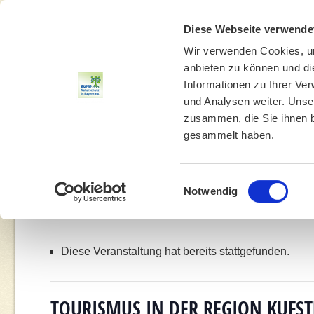
Diese Webseite verwende
Wir verwenden Cookies, um
anbieten zu können und di
Informationen zu Ihrer Ve
und Analysen weiter. Unse
zusammen, die Sie ihnen b
gesammelt haben.
THEMEN
UMWELTBILDUNG
UMWELTBERATUNG
Einwilligungsauswahl
Notwendig
You are here:
Home
»
Veranstaltung
Diese Veranstaltung hat bereits stattgefunden.
TOURISMUS IN DER REGION KUFS