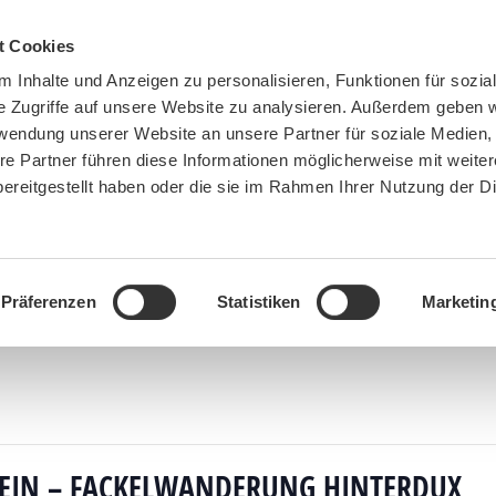
t Cookies
 Inhalte und Anzeigen zu personalisieren, Funktionen für sozia
e Zugriffe auf unsere Website zu analysieren. Außerdem geben w
rwendung unserer Website an unsere Partner für soziale Medien
re Partner führen diese Informationen möglicherweise mit weite
ereitgestellt haben oder die sie im Rahmen Ihrer Nutzung der D
BN MÜNCHEN
MITMACHEN
SPENDEN
Präferenzen
Statistiken
Marketin
en
»
Tourismus in der Region Kufstein – Fackelwanderung Hinterdux, Marienkapelle, Stadtr
TEIN – FACKELWANDERUNG HINTERDUX,