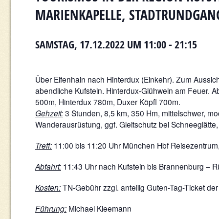
MARIENKAPELLE, STADTRUNDGAN
SAMSTAG, 17.12.2022 UM 11:00
-
21:15
Über Elfenhain nach Hinterdux (Einkehr). Zum Aussic
abendliche Kufstein. Hinterdux-Glühwein am Feuer. Ab
500m, Hinterdux 780m, Duxer Köpfl 700m.
Gehzeit:
3 Stunden, 8,5 km, 350 Hm, mittelschwer, mo
Wanderausrüstung, ggf. Gleitschutz bei Schneeglätte, 
Treff:
11:00 bis 11:20 Uhr München Hbf Reisezentrum
Abfahrt:
11:43 Uhr nach Kufstein bis Brannenburg – R
Kosten:
TN-Gebühr zzgl. anteilig Guten-Tag-Ticket der 
Führung:
Michael Kleemann