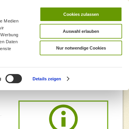
Cookies zulassen
le Medien
ir
Auswahl erlauben
, Werbung
ren Daten
Nur notwendige Cookies
ienste
g
Details zeigen
undgang und Weihnachtsmarkt Kufstein