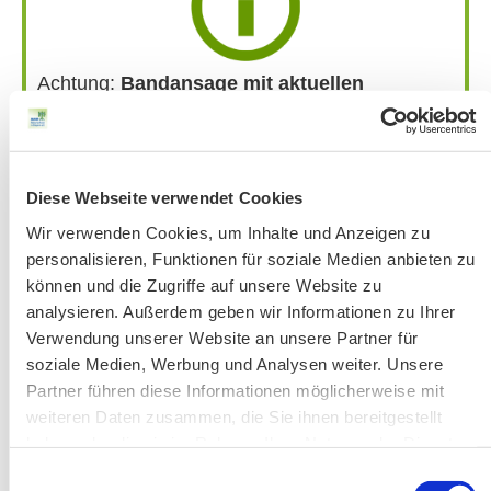
Achtung:
Bandansage mit aktuellen
Änderungen
unter 51 56 76-33 jeweils ab
Donnerstag vor der Veranstaltung.
Bitte beachten Sie unsere Hinweise zu
Bergausrüstung
Diese Webseite verwendet Cookies
Fahrkarten
Wir verwenden Cookies, um Inhalte und Anzeigen zu
Kontakt-Telefonnummern
personalisieren, Funktionen für soziale Medien anbieten zu
können und die Zugriffe auf unsere Website zu
analysieren. Außerdem geben wir Informationen zu Ihrer
Verwendung unserer Website an unsere Partner für
AKTUELLE ÄNDERUNGEN BEIM BILDUNGSWERK:
soziale Medien, Werbung und Analysen weiter. Unsere
Partner führen diese Informationen möglicherweise mit
Aktuelle Änderungen bei unseren Exkursionen
weiteren Daten zusammen, die Sie ihnen bereitgestellt
haben oder die sie im Rahmen Ihrer Nutzung der Dienste
gesammelt haben.
Einwilligungsauswahl