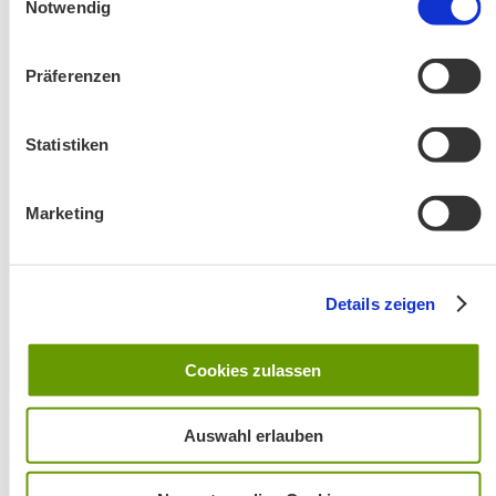
Notwendig
Präferenzen
Statistiken
Änderung! Aschauer Runde: Bankerlweg – Bärnsee –
Café Pauli / Das Bergpanorama rund um Aschau
Marketing
Details zeigen
Cookies zulassen
Wanderung entfällt
Auswahl erlauben